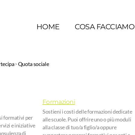
HOME
COSA FACCIAMO
tecipa
>
Quota sociale
Formazioni
Sostieni i costi delle formazioni dedicate
si formativi per
alle scuole. Puoi offrire uno o più moduli
rvizi e iniziative
alla classe di tuo/a figlio/a oppure
onsulenza di