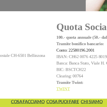
Quota Socia
100.- quota annuale (50.- dal
Tramite bonifico bancario:
Conto: 22580196.2001
postale CH-6501 Bellinzona
IBAN: CH62 0076 4225 8019
Banca: Banca Stato, Viale H. 
BIC: BSCTCH22
Clearing: 00764
Tramite Twint:
TWINT
COSA FACCIAMO
COSA PUOI FARE
CHI SIAMO