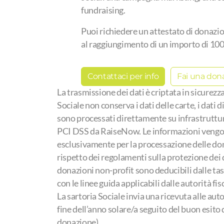
fundraising.
Puoi richiedere un attestato di donazione
al raggiungimento di un importo di 100.
Contattaci per info
Fai una don
La trasmissione dei dati è criptata in sicurezza
Sociale non conserva i dati delle carte, i dati
sono processati direttamente su infrastruttur
PCI DSS da RaiseNow. Le informazioni vengo
esclusivamente per la processazione delle do
rispetto dei regolamenti sulla protezione dei d
donazioni non-profit sono deducibili dalle ta
con le linee guida applicabili dalle autorità fi
La sartoria Sociale invia una ricevuta alle autor
fine dell’anno solare/a seguito del buon esito 
donazione).