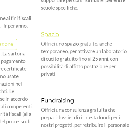
supportare percorsi formativi per enti e
scuole specifiche.
 ai fini fiscali
- fr per anno.
Spazio
Offrici uno spazio gratuito, anche
azione
temporaneo, per attivare un laboratorio
. La sartoria
di cucito gratuito fino ai 25 anni, con
 di pagamento
possibilità di affitto postazione per
e certificate
privati.
no usate
nazioni nel
ati. Le
sse in accordo
Fundraising
scali competenti.
Offrici una consulenza gratuita che
ità fiscali (alla
prepari dossier di richiesta fondi per i
del processo di
nostri progetti, per retribuire il personale