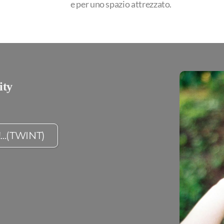
e per uno spazio attrezzato.
ity
...(TWINT)