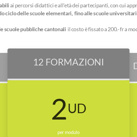
bili
ai percorsi didattici e all'età dei partecipanti, con cui a
o ciclo delle scuole elementari, fino alle scuole universita
le scuole pubbliche cantonali
il costo è fissato a 200.- fr a m
12 FORMAZIONI
2
UD
per modulo