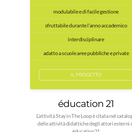
modulabile e di facile gestione
sfruttabile durante l'anno accademico
interdisciplinare
adatto a scuole aree pubbliche e private
IL PROGETTO
éducation 21
L’attività Stay in The Loop è citata nel catalo
delle attività didattiche degli attori esterni 
éducation21