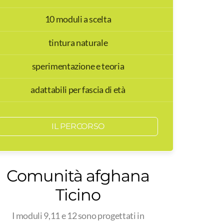
10 moduli a scelta
tintura naturale
sperimentazione e teoria
adattabili per fascia di età
IL PERCORSO
Comunità afghana
Ticino
I moduli 9,11 e 12 sono progettati in