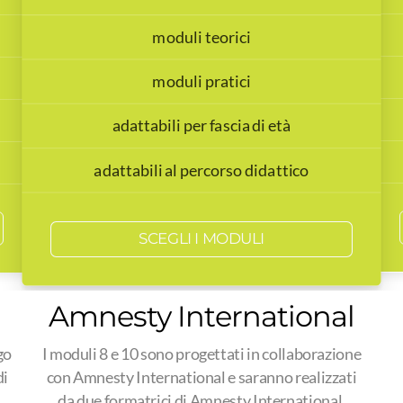
moduli teorici
moduli pratici
adattabili per fascia di età
adattabili al percorso didattico
SCEGLI I MODULI
Amnesty International
go
I moduli 8 e 10 sono progettati in collaborazione
di
con Amnesty International e saranno realizzati
da due formatrici di Amnesty International.