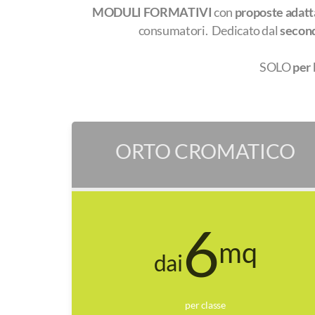
MODULI FORMATIVI
con
proposte adatta
consumatori. Dedicato dal
second
SOLO
per 
ORTO CROMATICO
6
mq
dai
per classe