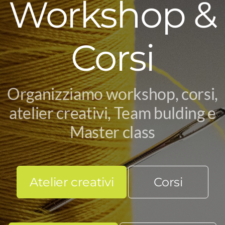
Workshop &
Formazione
Autogestite
Corsi
Moduli didattici
Orto Cromatico
Organizziamo workshop, corsi,
Workshop & Corsi
atelier creativi, Team bulding e
Master class
Tessere Storie
Atelier creativi
Birthday with us
Atelier creativi
Corsi
Team Bulding
Corsi