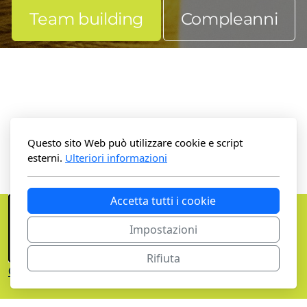
Team building
Compleanni
Eventi
La rete: partecipazioni
Made in future
Visible Mending
Questo sito Web può utilizzare cookie e script
esterni.
Ulteriori informazioni
Sostienici
Accetta tutti i cookie
Associati
Impostazioni
Partecipa
Rifiuta
COSA FACCIAMO
COSA PUOI FARE
CHI SIAMO
Privacy