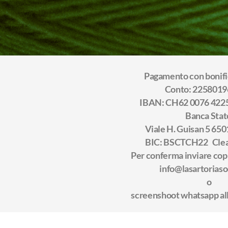
Pagamento con bonifi
Conto: 2258019
IBAN: CH62 0076 4225
Banca Sta
Viale H. Guisan 5 650
BIC: BSCTCH22 Clea
Per conferma inviare cop
info@lasartoriaso
o
screenshoot whatsapp al