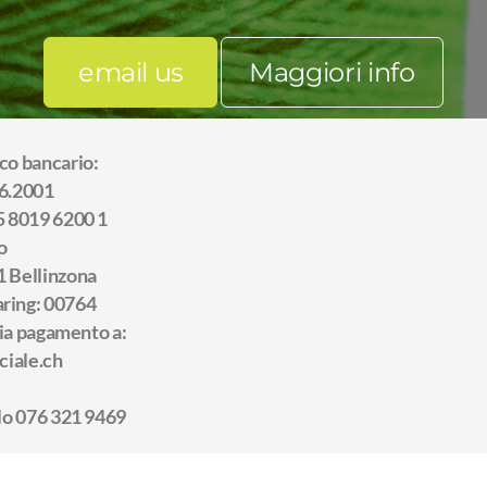
email us
Maggiori info
co bancario:
6.2001
 8019 6200 1
to
1 Bellinzona
ring: 00764
ia pagamento a:
ciale.ch
lo 076 321 9469