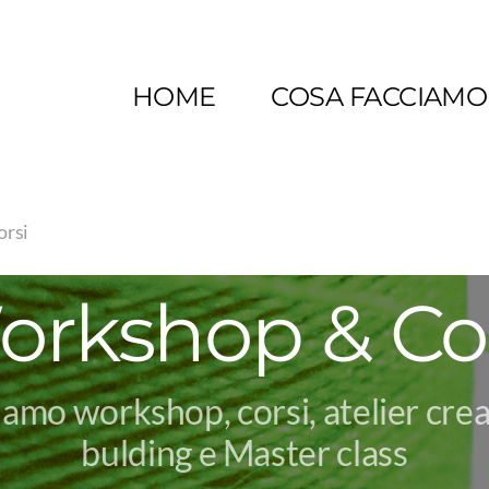
HOME
COSA FACCIAMO
orsi
rkshop & Co
amo workshop, corsi, atelier crea
bulding e Master class