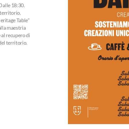
0 alle 18:30.
territorio.
Heritage Table"
 alla maestria
 al recupero di
el territorio.