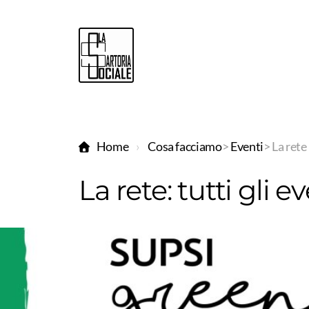
Home
Cosa facciamo
>
Eventi
> La rete
La rete: tutti gli