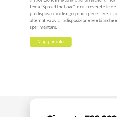
tema "Spread the Love" in cui troverete tele e 
predisposti con disegni pronti per essere rica
alternativa avrai a disposizione tele bianche e 
sperimentare.
Maggiori info