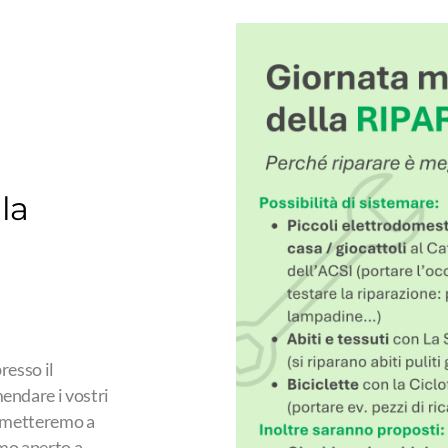
la
resso il
endare i vostri
0 metteremo a
amo aperto a